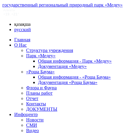
государственный региональный природный парк «Медеу»
қазақша
русский
Главная
О Нас
Структура учреждения
Парк «Медеу»
Общая информация - Парк «Медеу»
Документация «Медеу»
«Роща Баума»
Общая информация - «Роща Баума»
Документация «Роща Баума»
Флора и Фауна
Планы работ
Отчет
Контакты
ДОКУМЕНТЫ
Инфоцентр
Новости
СМИ
Видео