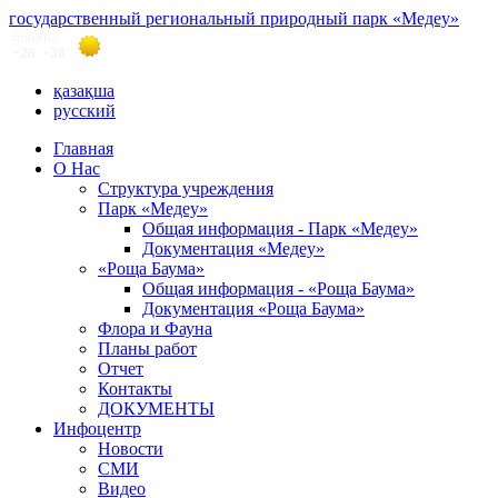
государственный региональный природный парк «Медеу»
қазақша
русский
Главная
О Нас
Структура учреждения
Парк «Медеу»
Общая информация - Парк «Медеу»
Документация «Медеу»
«Роща Баума»
Общая информация - «Роща Баума»
Документация «Роща Баума»
Флора и Фауна
Планы работ
Отчет
Контакты
ДОКУМЕНТЫ
Инфоцентр
Новости
СМИ
Видео