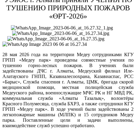
ТУШЕНИЮ ПРИРОДНЫХ ПОЖАРОВ
«ӨРТ-2026»
28 мая 2026 года на территории Медеу сотрудниками КГУ
ГРПП «Медеу парк» проведены совместные учения по
тушению горно-лесных пожаров. В учениях были
задействованы ДЧС г. Алматы, Медеуский филиал Иле-
Алатауского ГНПП, Казавиалесоохрана, Казавиаспас, РСС
«Барыс», Служба спасения г. Алматы, ЦМК, бригада скорой
медицинской помощи, местная полицейская служба
Медеуского района, военнослужащие МЧС РК и НГ МВД РК,
коммунальная служба «Алматы Тазалық», волонтёры
Красного Полумесяца, служба БХРЗ, а также сотрудники КГУ
ГРПП «Медеу парк». В ходе учений были задействованы 2
легкопожарные машины (МЛПК) и 15 сотрудников Медеу
парка. Поставленные цели и задачи выполнены,
взаимодействие служб успешно отработано.