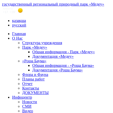
государственный региональный природный парк «Медеу»
қазақша
русский
Главная
О Нас
Структура учреждения
Парк «Медеу»
Общая информация - Парк «Медеу»
Документация «Медеу»
«Роща Баума»
Общая информация - «Роща Баума»
Документация «Роща Баума»
Флора и Фауна
Планы работ
Отчет
Контакты
ДОКУМЕНТЫ
Инфоцентр
Новости
СМИ
Видео