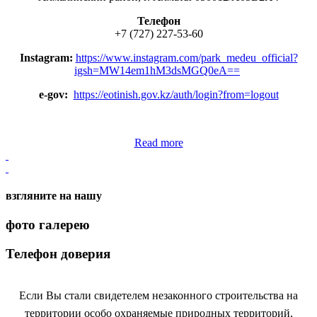
Телефон
+7 (727) 227-53-60
Instagram:
https://www.instagram.com/park_medeu_official?
igsh=MW14em1hM3dsMGQ0eA==
e-gov:
https://eotinish.gov.kz/auth/login?from=logout
Read more
взгляните на нашу
фото галерею
Телефон доверия
Если Вы стали свидетелем незаконного строительства на
территории особо охраняемые природных территорий,