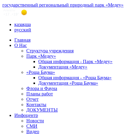
государственный региональный природный парк «Медеу»
қазақша
русский
Главная
О Нас
Структура учреждения
Парк «Медеу»
Общая информация - Парк «Медеу»
Документация «Медеу»
«Роща Баума»
Общая информация - «Роща Баума»
Документация «Роща Баума»
Флора и Фауна
Планы работ
Отчет
Контакты
ДОКУМЕНТЫ
Инфоцентр
Новости
СМИ
Видео