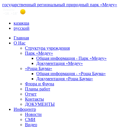
государственный региональный природный парк «Медеу»
қазақша
русский
Главная
О Нас
Структура учреждения
Парк «Медеу»
Общая информация - Парк «Медеу»
Документация «Медеу»
«Роща Баума»
Общая информация - «Роща Баума»
Документация «Роща Баума»
Флора и Фауна
Планы работ
Отчет
Контакты
ДОКУМЕНТЫ
Инфоцентр
Новости
СМИ
Видео