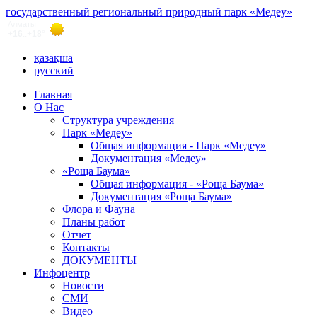
государственный региональный природный парк «Медеу»
қазақша
русский
Главная
О Нас
Структура учреждения
Парк «Медеу»
Общая информация - Парк «Медеу»
Документация «Медеу»
«Роща Баума»
Общая информация - «Роща Баума»
Документация «Роща Баума»
Флора и Фауна
Планы работ
Отчет
Контакты
ДОКУМЕНТЫ
Инфоцентр
Новости
СМИ
Видео