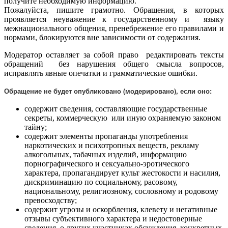
получите необходимую информацию.
Пожалуйста, пишите грамотно. Обращения, в которых
проявляется неуважение к государственному и языку
межнационального общения, пренебрежение его правилами и
нормами, блокируются вне зависимости от содержания.
Модератор оставляет за собой право редактировать тексты
обращений без нарушения общего смысла вопросов,
исправлять явные опечатки и грамматические ошибки.
Обращение не будет опубликовано (модерировано), если оно:
содержит сведения, составляющие государственные
секреты, коммерческую или иную охраняемую законом
тайну;
содержит элементы пропаганды употребления
наркотических и психотропных веществ, рекламу
алкогольных, табачных изделий, информацию
порнографического и сексуально-эротического
характера, пропагандирует культ жестокости и насилия,
дискриминацию по социальному, расовому,
национальному, религиозному, сословному и родовому
превосходству;
содержит угрозы и оскорбления, клевету и негативные
отзывы субъективного характера и недостоверные
сведения о других участниках обсуждения, конкретных