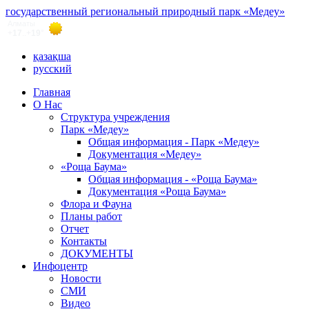
государственный региональный природный парк «Медеу»
қазақша
русский
Главная
О Нас
Структура учреждения
Парк «Медеу»
Общая информация - Парк «Медеу»
Документация «Медеу»
«Роща Баума»
Общая информация - «Роща Баума»
Документация «Роща Баума»
Флора и Фауна
Планы работ
Отчет
Контакты
ДОКУМЕНТЫ
Инфоцентр
Новости
СМИ
Видео