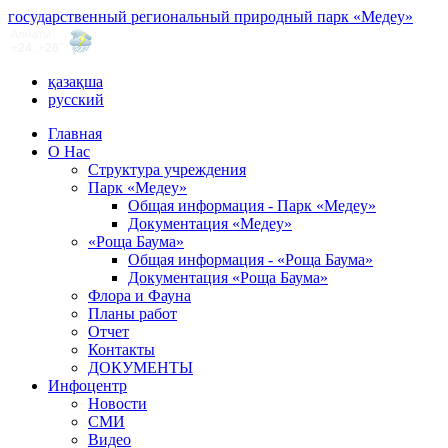
государственный региональный природный парк «Медеу»
қазақша
русский
Главная
О Нас
Структура учреждения
Парк «Медеу»
Общая информация - Парк «Медеу»
Документация «Медеу»
«Роща Баума»
Общая информация - «Роща Баума»
Документация «Роща Баума»
Флора и Фауна
Планы работ
Отчет
Контакты
ДОКУМЕНТЫ
Инфоцентр
Новости
СМИ
Видео