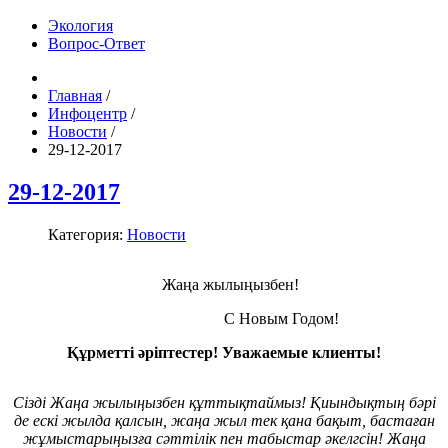
Экология
Вопрос-Ответ
Главная
/
Инфоцентр
/
Новости
/
29-12-2017
29-12-2017
Категория:
Новости
Жаңа жылыңызбен!
С Новым Годом!
Құрметті
әріптестер
! Уважаемые клиенты!
Сізді Жаңа жылыңызбен құттықтаймыз! Қиындықтың бәрі
де ескі жылда қалсын, жаңа жыл тек қана бақыт, бастаған
жұмыстарыңызға сәттілік пен табыстар әкелгсін! Жаңа