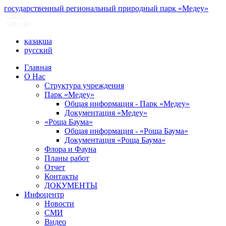
государственный региональный природный парк «Медеу»
қазақша
русский
Главная
О Нас
Структура учреждения
Парк «Медеу»
Общая информация - Парк «Медеу»
Документация «Медеу»
«Роща Баума»
Общая информация - «Роща Баума»
Документация «Роща Баума»
Флора и Фауна
Планы работ
Отчет
Контакты
ДОКУМЕНТЫ
Инфоцентр
Новости
СМИ
Видео