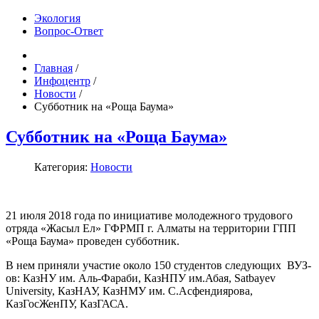
Экология
Вопрос-Ответ
Главная
/
Инфоцентр
/
Новости
/
Субботник на «Роща Баума»
Субботник на «Роща Баума»
Категория:
Новости
21 июля 2018 года по инициативе молодежного трудового
отряда «Жасыл Ел» ГФРМП г. Алматы на территории ГПП
«Роща Баума» проведен субботник.
В нем приняли участие около 150 студентов следующих ВУЗ-
ов: КазНУ им. Аль-Фараби, КазНПУ им.Абая, Satbayev
University, КазНАУ, КазНМУ им. С.Асфендиярова,
КазГосЖенПУ, КазГАСА.