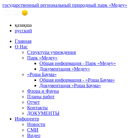
государственный региональный природный парк «Медеу»
қазақша
русский
Главная
О Нас
Структура учреждения
Парк «Медеу»
Общая информация - Парк «Медеу»
Документация «Медеу»
«Роща Баума»
Общая информация - «Роща Баума»
Документация «Роща Баума»
Флора и Фауна
Планы работ
Отчет
Контакты
ДОКУМЕНТЫ
Инфоцентр
Новости
СМИ
Видео