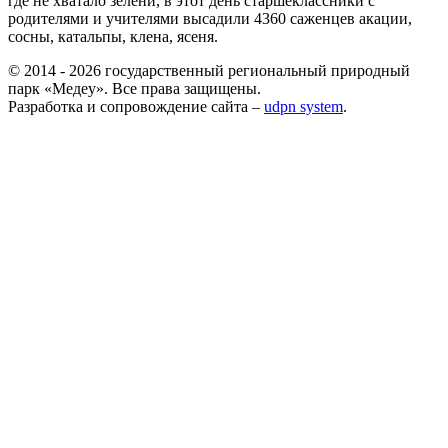
где не хватало зелени, в этот день старшеклассники с
родителями и учителями высадили 4360 саженцев акации,
сосны, катальпы, клена, ясеня.
© 2014 - 2026 государственный региональный природный
парк «Медеу». Все права защищены.
Разработка и сопровождение сайта –
udpn system
.