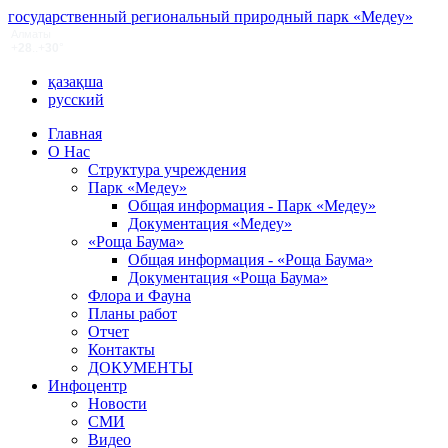
государственный региональный природный парк «Медеу»
қазақша
русский
Главная
О Нас
Структура учреждения
Парк «Медеу»
Общая информация - Парк «Медеу»
Документация «Медеу»
«Роща Баума»
Общая информация - «Роща Баума»
Документация «Роща Баума»
Флора и Фауна
Планы работ
Отчет
Контакты
ДОКУМЕНТЫ
Инфоцентр
Новости
СМИ
Видео