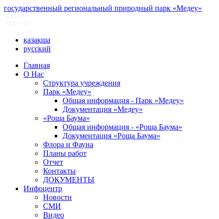
государственный региональный природный парк «Медеу»
қазақша
русский
Главная
О Нас
Структура учреждения
Парк «Медеу»
Общая информация - Парк «Медеу»
Документация «Медеу»
«Роща Баума»
Общая информация - «Роща Баума»
Документация «Роща Баума»
Флора и Фауна
Планы работ
Отчет
Контакты
ДОКУМЕНТЫ
Инфоцентр
Новости
СМИ
Видео