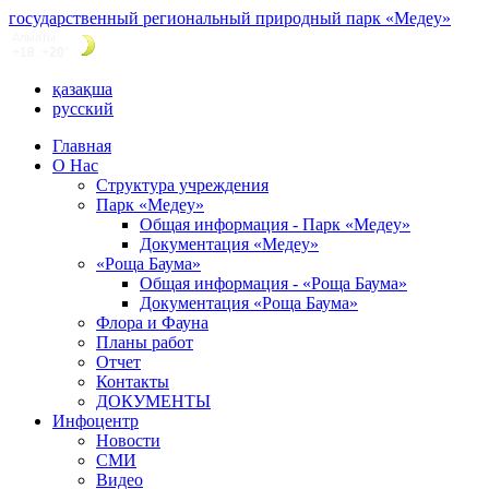
государственный региональный природный парк «Медеу»
қазақша
русский
Главная
О Нас
Структура учреждения
Парк «Медеу»
Общая информация - Парк «Медеу»
Документация «Медеу»
«Роща Баума»
Общая информация - «Роща Баума»
Документация «Роща Баума»
Флора и Фауна
Планы работ
Отчет
Контакты
ДОКУМЕНТЫ
Инфоцентр
Новости
СМИ
Видео