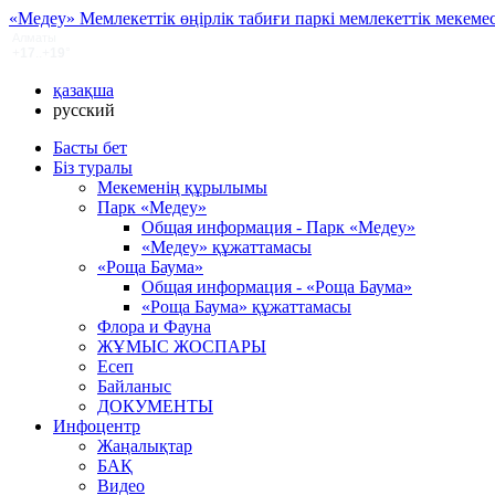
«Медеу» Мемлекеттік өңірлік табиғи паркі мемлекеттік мекемес
қазақша
русский
Басты бет
Біз туралы
Мекеменің құрылымы
Парк «Медеу»
Общая информация - Парк «Медеу»
«Медеу» құжаттамасы
«Роща Баума»
Общая информация - «Роща Баума»
«Роща Баума» құжаттамасы
Флора и Фауна
ЖҰМЫС ЖОСПАРЫ
Есеп
Байланыс
ДОКУМЕНТЫ
Инфоцентр
Жаңалықтар
БАҚ
Видео