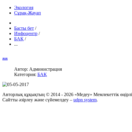
Экология
Сұрақ-Жауап
Басты бет
/
Инфоцентр
/
БАҚ
/
...
...
Автор:
Администрация
Категория:
БАҚ
Авторлық құқықтың © 2014 - 2026 «Медеу» Мемлекеттік өңірлік
Сайтты әзірлеу және сүйемелдеу –
udpn system
.