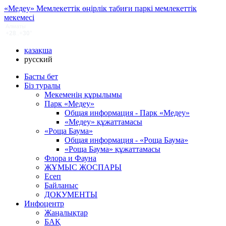
«Медеу» Мемлекеттік өңірлік табиғи паркі мемлекеттік
мекемесі
қазақша
русский
Басты бет
Біз туралы
Мекеменің құрылымы
Парк «Медеу»
Общая информация - Парк «Медеу»
«Медеу» құжаттамасы
«Роща Баума»
Общая информация - «Роща Баума»
«Роща Баума» құжаттамасы
Флора и Фауна
ЖҰМЫС ЖОСПАРЫ
Есеп
Байланыс
ДОКУМЕНТЫ
Инфоцентр
Жаңалықтар
БАҚ