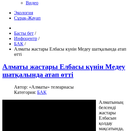
Видео
Экология
Сұрақ-Жауап
Басты бет
/
Инфоцентр
/
БАҚ
/
Алматы жастары Елбасы күнін Медеу шатқалында атап
өтті
Алматы жастары Елбасы күнін Медеу
шатқалында атап өтті
Автор:
«Алматы» телеарнасы
Категория:
БАҚ
Алматының
белсенді
жастары
Елбасын
қолдау
мақсатында,