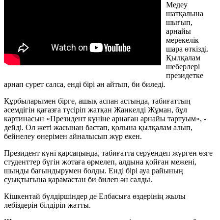
Медеу
шатқалына
шығып,
арнайы
мерекелік
шара өткізді.
Қылқалам
шеберлері
президетке
арнап сурет салса, енді бірі ән айтып, би биледі.
Құрбыларымен бірге, ашық аспан астында, табиғаттың
әсемдігін қағазға түсіріп жатқан Жанкелді Жұман, бұл
картинасын «Президент күніне арнаған арнайы тартуым», -
дейді. Ол жеті жасынан бастап, қолына қылқалам алып,
бейнелеу өнерімен айналысып жүр екен.
Президент күні қарсаңында, табиғатта серуендеп жүрген өзге
студенттер бүгін жотаға өрмелеп, алдына қойған межені,
шыңды бағындырумен болды. Енді бірі ауа райының
суықтығына қарамастан би билеп ән салды.
Кішкентай бүлдіршіндер де Елбасыға өздерінің жылы
лебіздерін білдіріп жатты.