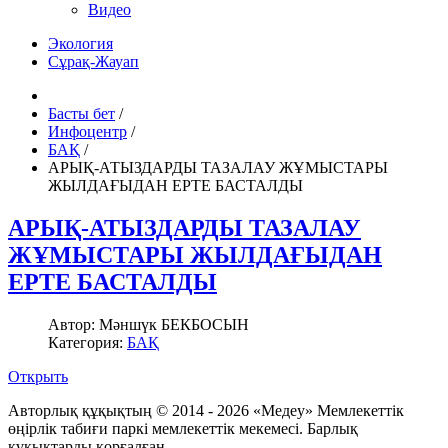
Видео
Экология
Сұрақ-Жауап
Басты бет
/
Инфоцентр
/
БАҚ
/
АРЫҚ-АТЫЗДАРДЫ ТАЗАЛАУ ЖҰМЫСТАРЫ
ЖЫЛДАҒЫДАН ЕРТЕ БАСТАЛДЫ
АРЫҚ-АТЫЗДАРДЫ ТАЗАЛАУ
ЖҰМЫСТАРЫ ЖЫЛДАҒЫДАН
ЕРТЕ БАСТАЛДЫ
Автор:
Мәншүк БЕКБОСЫН
Категория:
БАҚ
Открыть
Авторлық құқықтың © 2014 - 2026 «Медеу» Мемлекеттік
өңірлік табиғи паркі мемлекеттік мекемесі. Барлық
құқықтарды қорғалған.