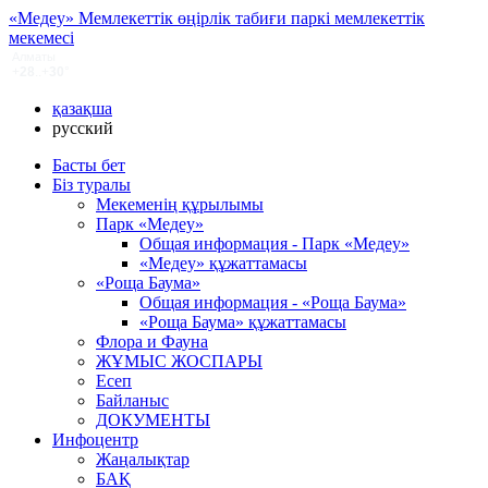
«Медеу» Мемлекеттік өңірлік табиғи паркі мемлекеттік
мекемесі
қазақша
русский
Басты бет
Біз туралы
Мекеменің құрылымы
Парк «Медеу»
Общая информация - Парк «Медеу»
«Медеу» құжаттамасы
«Роща Баума»
Общая информация - «Роща Баума»
«Роща Баума» құжаттамасы
Флора и Фауна
ЖҰМЫС ЖОСПАРЫ
Есеп
Байланыс
ДОКУМЕНТЫ
Инфоцентр
Жаңалықтар
БАҚ