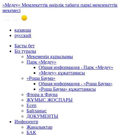
«Медеу» Мемлекеттік өңірлік табиғи паркі мемлекеттік
мекемесі
қазақша
русский
Басты бет
Біз туралы
Мекеменің құрылымы
Парк «Медеу»
Общая информация - Парк «Медеу»
«Медеу» құжаттамасы
«Роща Баума»
Общая информация - «Роща Баума»
«Роща Баума» құжаттамасы
Флора и Фауна
ЖҰМЫС ЖОСПАРЫ
Есеп
Байланыс
ДОКУМЕНТЫ
Инфоцентр
Жаңалықтар
БАҚ