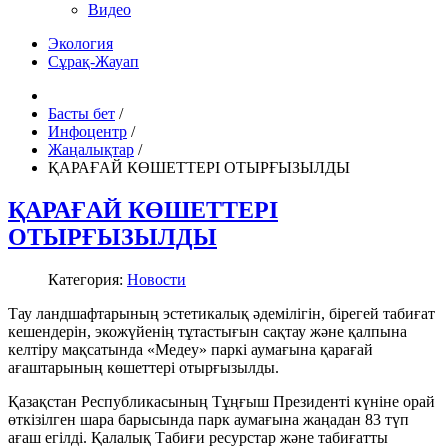
Видео
Экология
Сұрақ-Жауап
Басты бет
/
Инфоцентр
/
Жаңалықтар
/
ҚАРАҒАЙ КӨШЕТТЕРІ ОТЫРҒЫЗЫЛДЫ
ҚАРАҒАЙ КӨШЕТТЕРІ
ОТЫРҒЫЗЫЛДЫ
Категория:
Новости
Тау ландшафтарының эстетикалық әде­мілігін, бірегей табиғат
кешендерін, экожүйенің тұтастығын сақтау және қалпына
келтіру мақсатында «Медеу» паркі аумағына қарағай
ағаштарының көшеттері отырғызылды.
Қазақстан Республикасының Тұңғыш Президенті күніне орай
өткізілген шара барысында парк аумағына жаңадан 83 түп
ағаш егілді. Қалалық Табиғи ресурстар және табиғатты