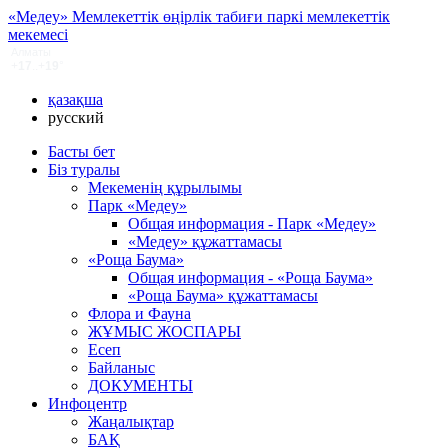
«Медеу» Мемлекеттік өңірлік табиғи паркі мемлекеттік
мекемесі
қазақша
русский
Басты бет
Біз туралы
Мекеменің құрылымы
Парк «Медеу»
Общая информация - Парк «Медеу»
«Медеу» құжаттамасы
«Роща Баума»
Общая информация - «Роща Баума»
«Роща Баума» құжаттамасы
Флора и Фауна
ЖҰМЫС ЖОСПАРЫ
Есеп
Байланыс
ДОКУМЕНТЫ
Инфоцентр
Жаңалықтар
БАҚ