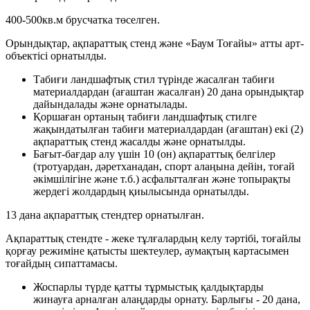
400-500кв.м брусчатка төселген.
Орындықтар, ақпараттық стенд және «Баум Тоғайы» атты арт-
объектісі орнатылды.
Табиғи ландшафтық стил түрінде жасалған табиғи
материалдардан (ағаштан жасалған) 20 дана орындықтар
дайындалады және орнатылады.
Қоршаған ортаның табиғи ландшафтық стилге
жақындатылған табиғи материалдардан (ағаштан) екi (2)
ақпараттық стенд жасалды және орнатылды.
Бағыт-бағдар алу үшін 10 (он) ақпараттық белгілер
(тротуардан, дәретханадан, спорт алаңына дейін, тоғай
әкімшілігіне және т.б.) асфальтталған және топырақты
жердегі жолдардың қиылысында орнатылды.
13 дана ақпараттық стендтер орнатылған.
Ақпараттық стендте - жеке тұлғалардың келу тәртібі, тоғайлы
қорғау режиміне қатысты шектеулер, аумақтың картасымен
тоғайдың сипаттамасы.
Жоспарлы түрде қатты тұрмыстық қалдықтарды
жинауға арналған алаңдарды орнату. Барлығы - 20 дана,