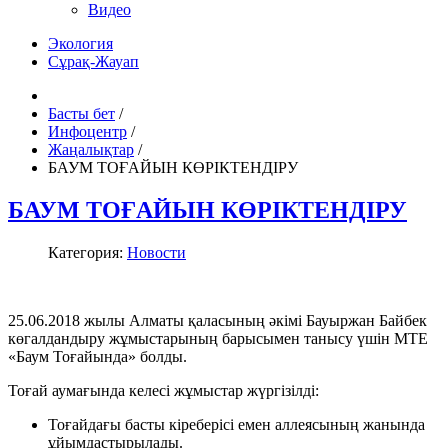
Видео
Экология
Сұрақ-Жауап
Басты бет
/
Инфоцентр
/
Жаңалықтар
/
БАУМ ТОҒАЙЫН КӨРІКТЕНДІРУ
БАУМ ТОҒАЙЫН КӨРІКТЕНДІРУ
Категория:
Новости
25.06.2018 жылы Алматы қаласының әкімі Бауыржан Байбек
көгалдандыру жұмыстарының барысымен танысу үшін МТЕ
«Баум Тоғайында» болды.
Тоғай аумағында келесі жұмыстар жүргізілді:
Тоғайдағы басты кіреберісі емен аллеясының жанында
ұйымдастырылады.