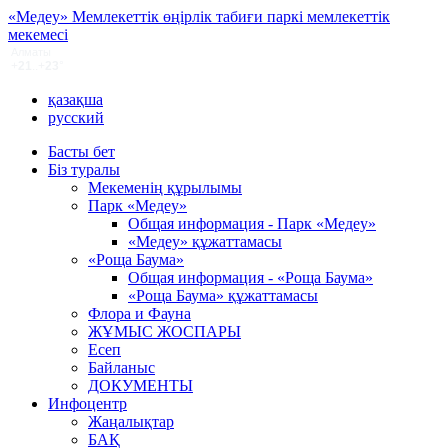
«Медеу» Мемлекеттік өңірлік табиғи паркі мемлекеттік
мекемесі
қазақша
русский
Басты бет
Біз туралы
Мекеменің құрылымы
Парк «Медеу»
Общая информация - Парк «Медеу»
«Медеу» құжаттамасы
«Роща Баума»
Общая информация - «Роща Баума»
«Роща Баума» құжаттамасы
Флора и Фауна
ЖҰМЫС ЖОСПАРЫ
Есеп
Байланыс
ДОКУМЕНТЫ
Инфоцентр
Жаңалықтар
БАҚ