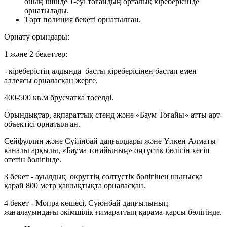
оның ішінде 1-еуі тоғайдың орталық кіреберісінде
орнатылады.
Төрт полиция бекеті орнатылған.
Орнату орындары:
1 және 2 бекеттер:
- кіреберістің алдында басты кіреберісінен бастап емен
аллеясы орналасқан жерге.
400-500 кв.м брусчатка төселді.
Орындықтар, ақпараттық стенд және «Баум Тоғайы» атты арт-
объектісі орнатылған.
Сейфуллин және Сүйінбай даңғылдары және Үлкен Алматы
каналы арқылы, «Баума тоғайының» оңтүстік бөлігін кесіп
өтетін бөлігінде.
3 бекет - ауылдық округтің солтүстік бөлігінен шығысқа
қарай 800 метр қашықтықта орналасқан.
4 бекет - Мопра көшесі, Суюнбай даңғылының
жағалауындағы әкімшілік ғимараттың қарама-қарсы бөлігінде.