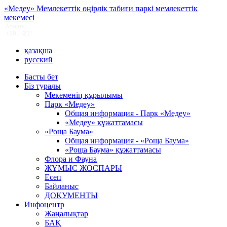
«Медеу» Мемлекеттік өңірлік табиғи паркі мемлекеттік
мекемесі
қазақша
русский
Басты бет
Біз туралы
Мекеменің құрылымы
Парк «Медеу»
Общая информация - Парк «Медеу»
«Медеу» құжаттамасы
«Роща Баума»
Общая информация - «Роща Баума»
«Роща Баума» құжаттамасы
Флора и Фауна
ЖҰМЫС ЖОСПАРЫ
Есеп
Байланыс
ДОКУМЕНТЫ
Инфоцентр
Жаңалықтар
БАҚ