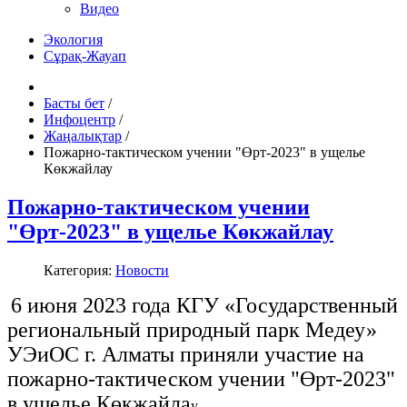
Видео
Экология
Сұрақ-Жауап
Басты бет
/
Инфоцентр
/
Жаңалықтар
/
Пожарно-тактическом учении "Өрт-2023" в ущелье
Көкжайлау
Пожарно-тактическом учении
"Өрт-2023" в ущелье Көкжайлау
Категория:
Новости
6 июня 2023 года КГУ «Государственный
региональный природный парк Медеу»
УЭиОС г. Алматы приняли участие на
пожарно-тактическом учении "Өрт-2023"
в ущелье Көкжайла
у.