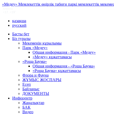
«Медеу» Мемлекеттік өңірлік табиғи паркі мемлекеттік мекемес
қазақша
русский
Басты бет
Біз туралы
Мекеменің құрылымы
Парк «Медеу»
Общая информация - Парк «Медеу»
«Медеу» құжаттамасы
«Роща Баума»
Общая информация - «Роща Баума»
«Роща Баума» құжаттамасы
Флора и Фауна
ЖҰМЫС ЖОСПАРЫ
Есеп
Байланыс
ДОКУМЕНТЫ
Инфоцентр
Жаңалықтар
БАҚ
Видео