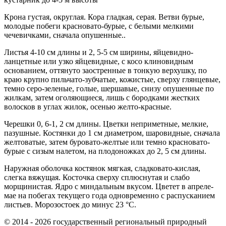
Крона густая, округлая. Кора гладкая, серая. Ветви бурые,
молодые побеги красновато-бурые, с белыми мелкими
чечевичками, сначала опушенные..
Листья 4-10 см длины и 2, 5-5 см ширины, яйцевидно-
ланцетные или узко яйцевидные, с косо клиновидным
основанием, оттянуто заостренные в тонкую верхушку, по
краю крупно пильчато-зубчатые, кожистые, сверху глянцевые,
темно серо-зеленые, голые, шершавые, снизу опушенные по
жилкам, затем оголяющиеся, лишь с бородками жестких
волосков в углах жилок, осенью желто-красные.
Черешки 0, 6-1, 2 см длины. Цветки неприметные, мелкие,
пазушные. Костянки до 1 см диаметром, шаровидные, сначала
желтоватые, затем буровато-желтые или темно красновато-
бурые с сизым налетом, на плодоножках до 2, 5 см длины.
Наружная оболочка костянок мягкая, сладковато-кислая,
слегка вяжущая. Косточка сверху сплюснутая и слабо
морщинистая. Ядро с миндальным вкусом. Цветет в апреле-
мае на побегах текущего года одновременно с распусканием
листьев. Морозостоек до минус 23 °C.
© 2014 - 2026 государственный региональный природный