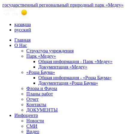
государственный региональный природный парк «Медеу»
қазақша
русский
Главная
О Нас
Структура учреждения
Парк «Медеу»
Общая информация - Парк «Медеу»
Документация «Медеу»
«Роща Баума»
Общая информация - «Роща Баума»
Документация «Роща Баума»
Флора и Фауна
Планы работ
Отчет
Контакты
ДОКУМЕНТЫ
Инфоцентр
Новости
СМИ
Видео