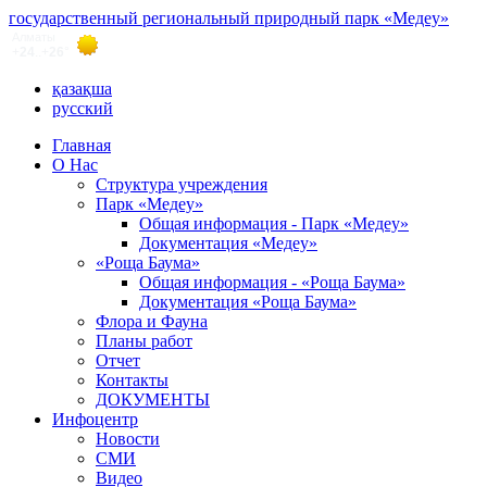
государственный региональный природный парк «Медеу»
қазақша
русский
Главная
О Нас
Структура учреждения
Парк «Медеу»
Общая информация - Парк «Медеу»
Документация «Медеу»
«Роща Баума»
Общая информация - «Роща Баума»
Документация «Роща Баума»
Флора и Фауна
Планы работ
Отчет
Контакты
ДОКУМЕНТЫ
Инфоцентр
Новости
СМИ
Видео