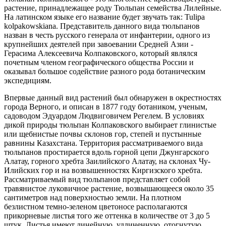
растение, принадлежащее роду Тюльпан семейства Лилейные.
На латинском языке его название будет звучать так: Tulipa
kolpakowskiana. Представитель данного вида тюльпанов
назван в честь русского генерала от инфантерии, одного из
крупнейших деятелей при завоевании Средней Азии -
Герасима Алексеевича Колпаковского, который являлся
почетным членом географического общества России и
оказывал большое содействие разного рода ботаническим
экспедициям.
Впервые данный вид растений был обнаружен в окрестностях
города Верного, и описан в 1877 году ботаником, ученым,
садоводом Эдуардом Людвиговичем Регелем. В условиях
дикой природы тюльпан Колпаковского выбирает глинистые
или щебнистые почвы склонов гор, степей и пустынные
равнины Казахстана. Территория рассматриваемого вида
тюльпанов простирается вдоль горной цепи Джунгарского
Алатау, горного хребта Заилийского Алатау, на склонах Чу-
Илийских гор и на возвышенностях Киргизского хребта.
Рассматриваемый вид тюльпанов представляет собой
травянистое луковичное растение, возвышающееся около 35
сантиметров над поверхностью земли. На плотном
безлистном темно-зеленом цветоносе располагаются
прикорневые листья того же оттенка в количестве от 3 до 5
штук. Листья имеют линейную, удлиненную, отогнутую