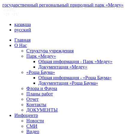
государственный региональный природный парк «Медеу»
қазақша
русский
Главная
О Нас
Структура учреждения
Парк «Медеу»
Общая информация - Парк «Медеу»
Документация «Медеу»
«Роща Баума»
Общая информация - «Роща Баума»
Документация «Роща Баума»
Флора и Фауна
Планы работ
Отчет
Контакты
ДОКУМЕНТЫ
Инфоцентр
Новости
СМИ
Видео