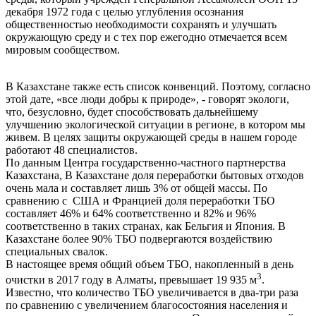
декабря 1972 года с целью углубления осознания
общественностью необходимости сохранять и улучшать
окружающую среду и с тех пор ежегодно отмечается всем
мировым сообществом.
В Казахстане также есть список конвенций. Поэтому, согласно
этой дате, «все люди добры к природе», - говорят экологи,
что, безусловно, будет способствовать дальнейшему
улучшению экологической ситуации в регионе, в котором мы
живем. В целях защиты окружающей среды в нашем городе
работают 48 специалистов.
По данным Центра государственно-частного партнерства
Казахстана, В Казахстане доля переработки бытовых отходов
очень мала и составляет лишь 3% от общей массы. По
сравнению с США и Францией доля переработки ТБО
составляет 46% и 64% соответственно и 82% и 96%
соответственно в таких странах, как Бельгия и Япония. В
Казахстане более 90% ТБО подвергаются воздействию
специальных свалок.
В настоящее время общий объем ТБО, накопленный в день
3
очистки в 2017 году в Алматы, превышает 19 935 м
.
Известно, что количество ТБО увеличивается в два-три раза
по сравнению с увеличением благосостояния населения и