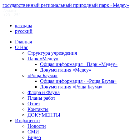
государственный региональный природный парк «Медеу»
қазақша
русский
Главная
О Нас
Структура учреждения
Парк «Медеу»
Общая информация - Парк «Медеу»
Документация «Медеу»
«Роща Баума»
Общая информация - «Роща Баума»
Документация «Роща Баума»
Флора и Фауна
Планы работ
Отчет
Контакты
ДОКУМЕНТЫ
Инфоцентр
Новости
СМИ
Видео