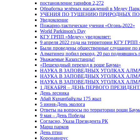
постановление тарифов 2,272
Обработка зелёных насаждений в Медеу Парке
УЧЕНИЯ ПО ТУШЕНИЮ ПРИРОДНЫХ ПОЖ
Уведомление
Пожарно-тактические учения «Огонь-2022»
World Parkinson's Day
КГУ ГРПП «Медеу» уведомляет:
9 апреля 2022 года на территории КГУ ГРПП 
Были проведены общественные слушание по ит
Алматинец побил рекорд, 20 раз поднявшись 
Уважаемые Казахстанцы!
«Пешеходный переход в роще Баума»
НАУКА В ЗАПОВЕДНЫХ УГОЛКАХ АЛМ
НАУКА В ЗАПОВЕДНЫХ УГОЛКАХ АЛМ
НАУКА В ЗАПОВЕДНЫХ УГОЛКАХ АЛМ
1 ДЕКАБРЯ – ДЕНЬ ПЕРВОГО ПРЕЗИДЕН
День лесника
Абай Құнанбайұлы 175 жыл
5 июня-День эколога
Ответы на вопросы по территории рощи Баум
9 мая – День Победы
Согласно, Указа Президента РК
Марш парков
День птиц
Коронавирус