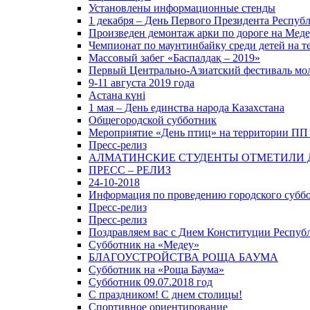
Установлены информационные стенды
1 декабря – День Первого Президента Респуб
Произведен демонтаж арки по дороге на Медеу
Чемпионат по маунтинбайку среди детей на 
Массовый забег «Баспалдақ – 2019»
Первый Центрально-Азиатский фестиваль мо
9-11 августа 2019 года
Астана күні
1 мая – День единства народа Казахстана
Общегородской субботник
Мероприятие «День птиц» на территории ПП
Пресс-релиз
АЛМАТИНСКИЕ СТУДЕНТЫ ОТМЕТИЛИ Д
ПРЕСС – РЕЛИЗ
24-10-2018
Информация по проведению городского суббот
Пресс-релиз
Пресс-релиз
Поздравляем вас с Днем Конституции Респуб
Субботник на «Медеу»
БЛАГОУСТРОЙСТВА РОЩА БАУМА
Субботник на «Роща Баума»
Субботник 09.07.2018 год
С праздником! С днем столицы!
Спортивное ориентирование