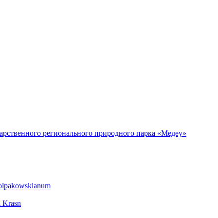
дарственного регионального природного парка «Медеу»
olpakowskianum
 Krasn