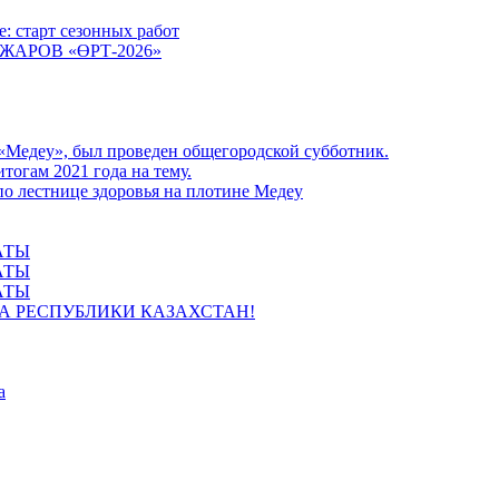
: старт сезонных работ
АРОВ «ӨРТ-2026»
«Медеу», был проведен общегородской субботник.
огам 2021 года на тему.
по лестнице здоровья на плотине Медеу
АТЫ
АТЫ
АТЫ
ТА РЕСПУБЛИКИ КАЗАХСТАН!
а