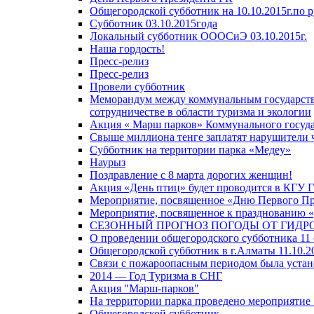
Общегородской субботник на 10.10.2015г.по р
Субботник 03.10.2015года
Локальный субботник ОООСиЭ 03.10.2015г.
Наша гордость!
Пресс-релиз
Пресс-релиз
Провели субботник
Меморандум между коммунальным государств
сотрудничестве в области туризма и экологии
Акция « Марш парков» Коммунального госуд
Свыше миллиона тенге заплатят нарушители 
Cубботник на территории парка «Медеу»
Наурыз
Поздравление с 8 марта дорогих женщин!
Акция «День птиц» будет проводится в КГУ
Мероприятие, посвященное «Дню Первого Пр
Мероприятие, посвященное к празднованию «
СЕЗОННЫЙ ПРОГНОЗ ПОГОДЫ ОТ ГИД
О проведении общегородского субботника 11 
Общегородской субботник в г.Алматы 11.10.20
Связи с пожароопасным периодом была устан
2014 — Год Туризма в СНГ
Акция "Марш-парков"
На территории парка проведено мероприятие
Общегородской субботник