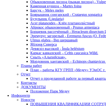
Обыкновенная лисица (рыжая лисица) - Vulpes
Каменная куница – Martes foina
Барсук – Meles meles
Боярышник сонгарский - Crataegus songarica
Бузульник (Ligularia)
Acer platanoides - Клён платаноли́стный
Абрикос обыкновенный - Prunus armeniaca
Борщевик рассечённый - Heracleum dissectum 
Эремурус загорелый - Eremurus fuscus (O. Fedt
Ulmus glabra - Вяз шершавый
Яблоня Сиверса
Девяси́л высо́кий - Ínula helénium
Каркас кавказский – Celtis caucasica Willd.
Сныть «Альпийская».
Мордовник хантавский – Echinops chantavicus 
Планы работ
План – работы КГУ ГРПП «Медеу» УЭиОС г. 
Отчет
Отчет о проделанной работе за первый кварта
Контакты
ДОКУМЕНТЫ
Положение Парк Медеу
Инфоцентр
Новости
ПОВЫШЕНИЯ КВАЛИФИКАЦИИ СОТРУ