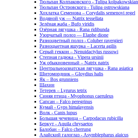
Тюльпан Колпаковского - Tulipa kolpakowskian
Тюльпан Островского - Tulipa ostrowskiana
Хохлатка Семенова – Corydalis semenovi regel
Водяной уж — Natrix tessellata
Зелёная жаба - Bufo viridis
Озёрная лягушка - Rana ridibunda
Узорчатый полоз — Elaphe dione
Разноцветный полоз - Coluber ravergieri
Разноцыетная ящурка – Lacerta agilis
Серый геккон – Nenuidactylus russowi
Степная гадюка - Vipera ursinii
Уж обыкновенный – Natrix natrix
Центральноазиатская лягушка - Rana asiatica
Щитомордник – Gloydius halis
Як – Bos grunniens
Шахин
Тетерев – Lyrurus tetrix
Синяя птица - Myophonus caeruleus
Сапсан – Falco peregrinus
Кумай - Gyps himalayensis
Волк - Canis lupus
Большая чечевица – Carpodacus rubicilla
Беркут - Aquila chrysaetos
Балобан – Falco cherrung
Алайский галоглаз - Asymblepharus alaicus