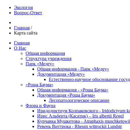
Экология
Вопрос-Ответ
Главная
/
Карта сайта
Главная
О Нас
Общая информация
Структура учреждения
Парк «Медеу»
Общая информация - Парк «Медеу»
Документация «Медеу»
Естественно-научное обоснование госу
«Роща Баума»
Общая информация - «Роща Баума»
Документация «Роща Баума»
Лесопатологическое описание
Флора и Фауна
Иридодиктиум Колпаковского - Iridodictyum k
Ирис Альберта (Касатик) – Iris albertii Regel
Курчавка Мушкетова - Atraphaxis muschketowii
Ревень Виттрока - Rheum wittrockii Lundstr