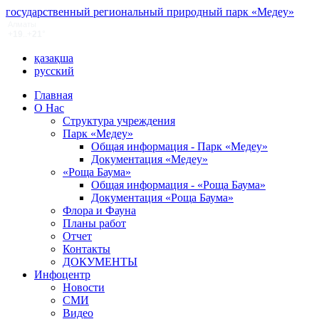
государственный региональный природный парк «Медеу»
қазақша
русский
Главная
О Нас
Структура учреждения
Парк «Медеу»
Общая информация - Парк «Медеу»
Документация «Медеу»
«Роща Баума»
Общая информация - «Роща Баума»
Документация «Роща Баума»
Флора и Фауна
Планы работ
Отчет
Контакты
ДОКУМЕНТЫ
Инфоцентр
Новости
СМИ
Видео